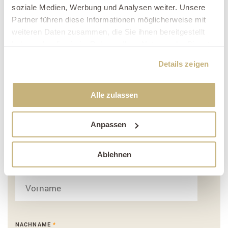
soziale Medien, Werbung und Analysen weiter. Unsere
Partner führen diese Informationen möglicherweise mit
weiteren Daten zusammen, die Sie ihnen bereitgestellt
Kontaktformular
haben oder die sie im Rahmen Ihrer Nutzung der Dienste
gesammelt haben.
FIRMA
Details zeigen
Alle zulassen
ANREDE
Anpassen
--- Bitte auswählen ---
Ablehnen
Herr
VORNAME
*
Frau
NACHNAME
*