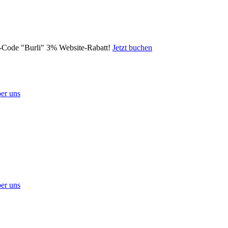
mo-Code "Burli" 3% Website-Rabatt!
Jetzt buchen
er uns
er uns