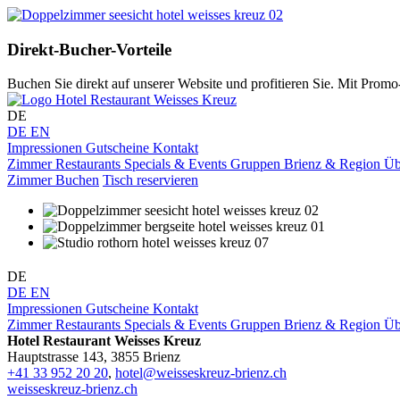
Direkt-Bucher-Vorteile
Buchen Sie direkt auf unserer Website und profitieren Sie. Mit Pro
DE
DE
EN
Impressionen
Gutscheine
Kontakt
Zimmer
Restaurants
Specials & Events
Gruppen
Brienz & Region
Üb
Zimmer Buchen
Tisch reservieren
DE
DE
EN
Impressionen
Gutscheine
Kontakt
Zimmer
Restaurants
Specials & Events
Gruppen
Brienz & Region
Üb
Hotel Restaurant Weisses Kreuz
Hauptstrasse 143, 3855 Brienz
+41 33 952 20 20
,
hotel@weisseskreuz-brienz.ch
weisseskreuz-brienz.ch