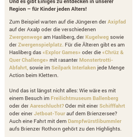
Und es gibt Einiges zu entdecken in unserer
Region – für Kinder jeden Alters!
Zum Beispiel warten auf die Jüngeren der
Axipfad
auf der Axalp oder die verschiedenen
Zwergenwege
am Hasliberg, der
Kugelweg
sowie
der
Zwergenspielplatz.
Für die Älteren gibt es am
Hasliberg das
«Explor Games»
oder die
«Chrüz &
Quer Challenge»
mit rasanter
Monstertrotti-
Abfahrt,
sowie im
Seilpark Interlaken
jede Menge
Action beim Klettern.
Und das ist längst nicht alles: Wie wäre es mit
einem Besuch im
Freilichtmuseum Ballenberg
oder der
Aareschlucht?
Oder mit einer
Schifffahrt
oder einer
Jetboat-Tour
auf dem Brienzersee?
Auch eine Fahrt mit dem
Dampfwürstlibummler
aufs Brienzer Rothorn gehört zu den Highlights.